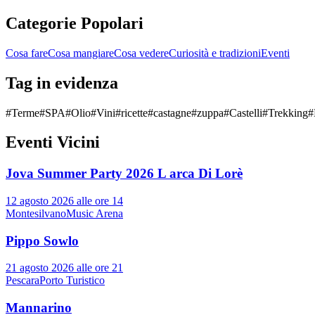
Categorie Popolari
Cosa fare
Cosa mangiare
Cosa vedere
Curiosità e tradizioni
Eventi
Tag in evidenza
#
Terme
#
SPA
#
Olio
#
Vini
#
ricette
#
castagne
#
zuppa
#
Castelli
#
Trekking
#
Eventi Vicini
Jova Summer Party 2026 L arca Di Lorè
12 agosto 2026 alle ore 14
Montesilvano
Music Arena
Pippo Sowlo
21 agosto 2026 alle ore 21
Pescara
Porto Turistico
Mannarino