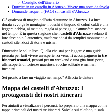
Consiglio dell'itinerario
Dormire in un castello in Abruzzo: Vivere una notte da favola
Domande frequenti (FAQ) sui castelli d'Abruzzo
C'è qualcosa di magico nell'aria d'autunno in Abruzzo. La luce
dorata avvolge le montagne, i boschi si tingono di colori caldi e una
leggera nebbia, al mattino, regala ai paesaggi un'atmosfera sospesa
nel tempo. È in questa stagione che i
castelli d'Abruzzo
svelano il
loro fascino più autentico, trasformandosi da semplici monumenti a
custodi silenziosi di storie e misteri.
Dimentica le solite liste. Quella che stai per leggere è una guida
pensata per farti vivere un'esperienza vera. Ti accompagnerò in
tre
itinerari tematici
, pensati per un weekend o una gita fuori porta,
alla scoperta di fortezze maestose, rocche solitarie e manieri
incantati.
Sei pronto a fare un viaggio nel tempo? Allaccia le cinture!
Mappa dei castelli d'Abruzzo: I
protagonisti dei nostri itinerari
Per aiutarti a visualizzare i percorsi, ho preparato una mappa con le
tappe principali dei nostri tre itinerari. Salvala sul telefono, ti sarà