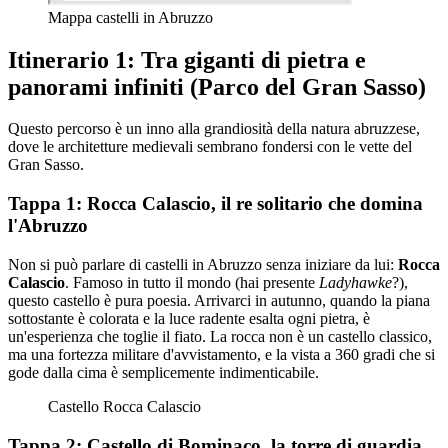
Mappa castelli in Abruzzo
Itinerario 1: Tra giganti di pietra e
panorami infiniti (Parco del Gran Sasso)
Questo percorso è un inno alla grandiosità della natura abruzzese,
dove le architetture medievali sembrano fondersi con le vette del
Gran Sasso.
Tappa 1: Rocca Calascio, il re solitario che domina
l'Abruzzo
Non si può parlare di castelli in Abruzzo senza iniziare da lui:
Rocca
Calascio
. Famoso in tutto il mondo (hai presente
Ladyhawke
?),
questo castello è pura poesia. Arrivarci in autunno, quando la piana
sottostante è colorata e la luce radente esalta ogni pietra, è
un'esperienza che toglie il fiato. La rocca non è un castello classico,
ma una fortezza militare d'avvistamento, e la vista a 360 gradi che si
gode dalla cima è semplicemente indimenticabile.
Castello Rocca Calascio
Tappa 2: Castello di Bominaco, la torre di guardia