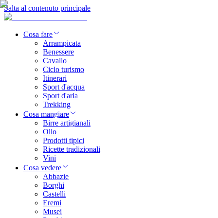
Salta al contenuto principale
Cosa fare
Arrampicata
Benessere
Cavallo
Ciclo turismo
Itinerari
Sport d'acqua
Sport d'aria
Trekking
Cosa mangiare
Birre artigianali
Olio
Prodotti tipici
Ricette tradizionali
Vini
Cosa vedere
Abbazie
Borghi
Castelli
Eremi
Musei