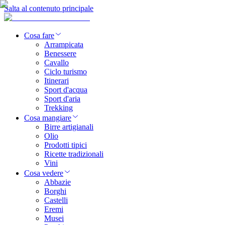
Salta al contenuto principale
Cosa fare
Arrampicata
Benessere
Cavallo
Ciclo turismo
Itinerari
Sport d'acqua
Sport d'aria
Trekking
Cosa mangiare
Birre artigianali
Olio
Prodotti tipici
Ricette tradizionali
Vini
Cosa vedere
Abbazie
Borghi
Castelli
Eremi
Musei