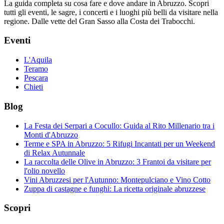
La guida completa su cosa fare e dove andare in Abruzzo. Scopri
tutti gli eventi, le sagre, i concerti e i luoghi più belli da visitare nella
regione. Dalle vette del Gran Sasso alla Costa dei Trabocchi.
Eventi
L'Aquila
Teramo
Pescara
Chieti
Blog
La Festa dei Serpari a Cocullo: Guida al Rito Millenario tra i
Monti d'Abruzzo
Terme e SPA in Abruzzo: 5 Rifugi Incantati per un Weekend
di Relax Autunnale
La raccolta delle Olive in Abruzzo: 3 Frantoi da visitare per
l'olio novello
Vini Abruzzesi per l'Autunno: Montepulciano e Vino Cotto
Zuppa di castagne e funghi: La ricetta originale abruzzese
Scopri