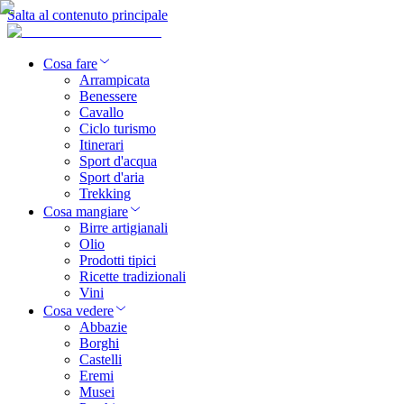
Salta al contenuto principale
Cosa fare
Arrampicata
Benessere
Cavallo
Ciclo turismo
Itinerari
Sport d'acqua
Sport d'aria
Trekking
Cosa mangiare
Birre artigianali
Olio
Prodotti tipici
Ricette tradizionali
Vini
Cosa vedere
Abbazie
Borghi
Castelli
Eremi
Musei