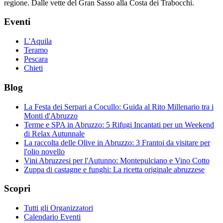
regione. Dalle vette del Gran Sasso alla Costa dei Trabocchi.
Eventi
L'Aquila
Teramo
Pescara
Chieti
Blog
La Festa dei Serpari a Cocullo: Guida al Rito Millenario tra i
Monti d'Abruzzo
Terme e SPA in Abruzzo: 5 Rifugi Incantati per un Weekend
di Relax Autunnale
La raccolta delle Olive in Abruzzo: 3 Frantoi da visitare per
l'olio novello
Vini Abruzzesi per l'Autunno: Montepulciano e Vino Cotto
Zuppa di castagne e funghi: La ricetta originale abruzzese
Scopri
Tutti gli Organizzatori
Calendario Eventi