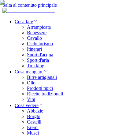
Salta al contenuto principale
Cosa fare
Arrampicata
Benessere
Cavallo
Ciclo turismo
Itinerari
Sport d'acqua
Sport d'aria
Trekking
Cosa mangiare
Birre artigianali
Olio
Prodotti tipici
Ricette tradizionali
Vini
Cosa vedere
Abbazie
Borghi
Castelli
Eremi
Musei