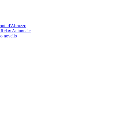
Monti d'Abruzzo
i Relax Autunnale
io novello