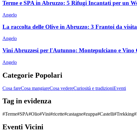
Terme e SPA in Abruzzo: 5 Rifugi Incantati per un 
Angelo
La raccolta delle Olive in Abruzzo: 3 Frantoi da visitar
Angelo
Vini Abruzzesi per l'Autunno: Montepulciano e Vino 
Angelo
Categorie Popolari
Cosa fare
Cosa mangiare
Cosa vedere
Curiosità e tradizioni
Eventi
Tag in evidenza
#
Terme
#
SPA
#
Olio
#
Vini
#
ricette
#
castagne
#
zuppa
#
Castelli
#
Trekking
#
Eventi Vicini