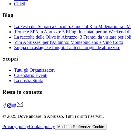
Chieti
Blog
La Festa dei Serpari a Cocullo: Guida al Rito Millenario tra i 
Terme e SPA in Abruzzo: 5 Rifugi Incantati per un Weekend d
La raccolta delle Olive in Abruzzo: 3 Frantoi da visitare per l'ol
Vini Abruzzesi per l'Autunno: Montepulciano e Vino Cotto
Zuppa di castagne e funghi: La ricetta originale abruzzese
Scopri
Tutti gli Organizzatori
Calendario Eventi
La nostra Storia
Resta in contatto
© 2025
Dove andare in Abruzzo
. Tutti i diritti riservati.
Privacy policy
Cookie policy
Modifica Preferenze Cookie