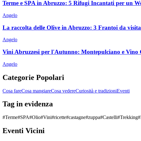
Terme e SPA in Abruzzo: 5 Rifugi Incantati per un 
Angelo
La raccolta delle Olive in Abruzzo: 3 Frantoi da visitar
Angelo
Vini Abruzzesi per l'Autunno: Montepulciano e Vino 
Angelo
Categorie Popolari
Cosa fare
Cosa mangiare
Cosa vedere
Curiosità e tradizioni
Eventi
Tag in evidenza
#
Terme
#
SPA
#
Olio
#
Vini
#
ricette
#
castagne
#
zuppa
#
Castelli
#
Trekking
#
Eventi Vicini