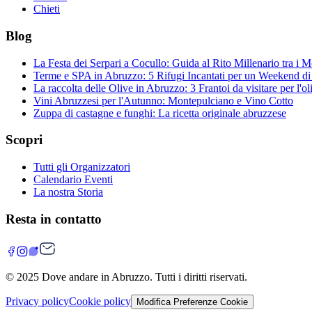
Chieti
Blog
La Festa dei Serpari a Cocullo: Guida al Rito Millenario tra i 
Terme e SPA in Abruzzo: 5 Rifugi Incantati per un Weekend d
La raccolta delle Olive in Abruzzo: 3 Frantoi da visitare per l'ol
Vini Abruzzesi per l'Autunno: Montepulciano e Vino Cotto
Zuppa di castagne e funghi: La ricetta originale abruzzese
Scopri
Tutti gli Organizzatori
Calendario Eventi
La nostra Storia
Resta in contatto
© 2025
Dove andare in Abruzzo
. Tutti i diritti riservati.
Privacy policy
Cookie policy
Modifica Preferenze Cookie