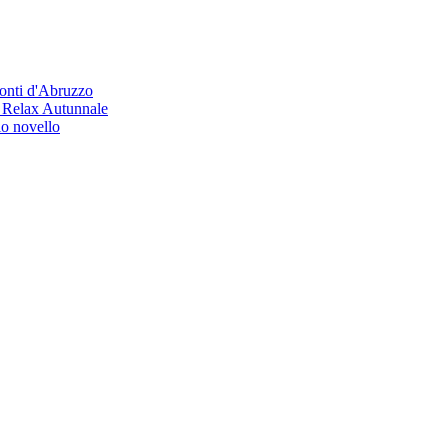
Monti d'Abruzzo
i Relax Autunnale
io novello