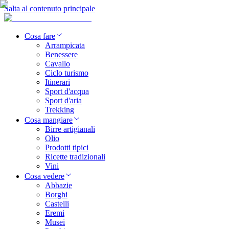
Salta al contenuto principale
Cosa fare
Arrampicata
Benessere
Cavallo
Ciclo turismo
Itinerari
Sport d'acqua
Sport d'aria
Trekking
Cosa mangiare
Birre artigianali
Olio
Prodotti tipici
Ricette tradizionali
Vini
Cosa vedere
Abbazie
Borghi
Castelli
Eremi
Musei