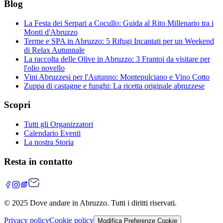
Blog
La Festa dei Serpari a Cocullo: Guida al Rito Millenario tra i
Monti d'Abruzzo
Terme e SPA in Abruzzo: 5 Rifugi Incantati per un Weekend
di Relax Autunnale
La raccolta delle Olive in Abruzzo: 3 Frantoi da visitare per
l'olio novello
Vini Abruzzesi per l'Autunno: Montepulciano e Vino Cotto
Zuppa di castagne e funghi: La ricetta originale abruzzese
Scopri
Tutti gli Organizzatori
Calendario Eventi
La nostra Storia
Resta in contatto
© 2025
Dove andare in Abruzzo
. Tutti i diritti riservati.
Privacy policy
Cookie policy
Modifica Preferenze Cookie