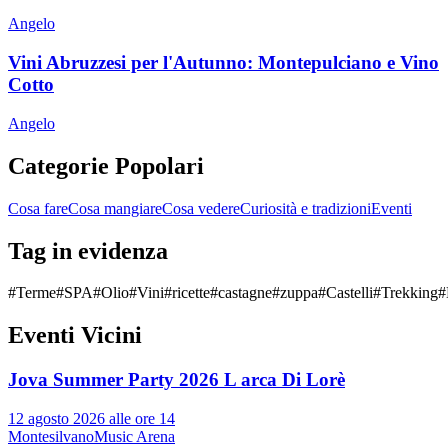
Angelo
Vini Abruzzesi per l'Autunno: Montepulciano e Vino
Cotto
Angelo
Categorie Popolari
Cosa fare
Cosa mangiare
Cosa vedere
Curiosità e tradizioni
Eventi
Tag in evidenza
#
Terme
#
SPA
#
Olio
#
Vini
#
ricette
#
castagne
#
zuppa
#
Castelli
#
Trekking
#
Eventi Vicini
Jova Summer Party 2026 L arca Di Lorè
12 agosto 2026 alle ore 14
Montesilvano
Music Arena