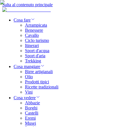
Salta al contenuto principale
Cosa fare
Arrampicata
Benessere
Cavallo
Ciclo turismo
Itinerari
Sport d'acqua
Sport d'aria
Trekking
Cosa mangiare
Birre artigianali
Olio
Prodotti tipici
Ricette tradizionali
Vini
Cosa vedere
Abbazie
Borghi
Castelli
Eremi
Musei