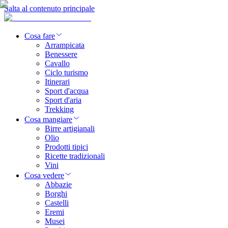
Salta al contenuto principale
Cosa fare
Arrampicata
Benessere
Cavallo
Ciclo turismo
Itinerari
Sport d'acqua
Sport d'aria
Trekking
Cosa mangiare
Birre artigianali
Olio
Prodotti tipici
Ricette tradizionali
Vini
Cosa vedere
Abbazie
Borghi
Castelli
Eremi
Musei