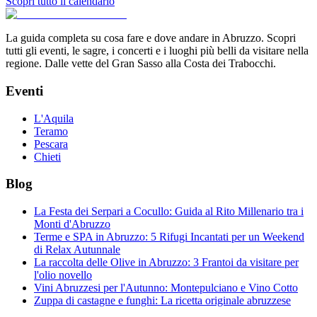
Scopri tutto il calendario
La guida completa su cosa fare e dove andare in Abruzzo. Scopri
tutti gli eventi, le sagre, i concerti e i luoghi più belli da visitare nella
regione. Dalle vette del Gran Sasso alla Costa dei Trabocchi.
Eventi
L'Aquila
Teramo
Pescara
Chieti
Blog
La Festa dei Serpari a Cocullo: Guida al Rito Millenario tra i
Monti d'Abruzzo
Terme e SPA in Abruzzo: 5 Rifugi Incantati per un Weekend
di Relax Autunnale
La raccolta delle Olive in Abruzzo: 3 Frantoi da visitare per
l'olio novello
Vini Abruzzesi per l'Autunno: Montepulciano e Vino Cotto
Zuppa di castagne e funghi: La ricetta originale abruzzese