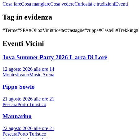
Cosa fare
Cosa mangiare
Cosa vedere
Curiosità e tradizioni
Eventi
Tag in evidenza
#
Terme
#
SPA
#
Olio
#
Vini
#
ricette
#
castagne
#
zuppa
#
Castelli
#
Trekking
#
Eventi Vicini
Jova Summer Party 2026 L arca Di Lorè
12 agosto 2026 alle ore 14
Montesilvano
Music Arena
Pippo Sowlo
21 agosto 2026 alle ore 21
Pescara
Porto Turistico
Mannarino
22 agosto 2026 alle ore 21
Pescara
Porto Turistico