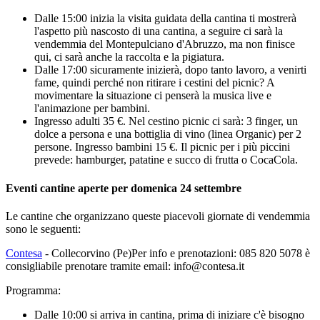
Dalle 15:00 inizia la visita guidata della cantina ti mostrerà
l'aspetto più nascosto di una cantina, a seguire ci sarà la
vendemmia del Montepulciano d'Abruzzo, ma non finisce
qui, ci sarà anche la raccolta e la pigiatura.
Dalle 17:00 sicuramente inizierà, dopo tanto lavoro, a venirti
fame, quindi perché non ritirare i cestini del picnic? A
movimentare la situazione ci penserà la musica live e
l'animazione per bambini.
Ingresso adulti 35 €. Nel cestino picnic ci sarà: 3 finger, un
dolce a persona e una bottiglia di vino (linea Organic) per 2
persone. Ingresso bambini 15 €. Il picnic per i più piccini
prevede: hamburger, patatine e succo di frutta o CocaCola.
Eventi cantine aperte per domenica 24 settembre
Le cantine che organizzano queste piacevoli giornate di vendemmia
sono le seguenti:
Contesa
- Collecorvino (Pe)Per info e prenotazioni: 085 820 5078 è
consigliabile prenotare tramite email: info@contesa.it
Programma:
Dalle 10:00 si arriva in cantina, prima di iniziare c'è bisogno