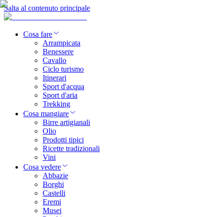
Salta al contenuto principale
Cosa fare
Arrampicata
Benessere
Cavallo
Ciclo turismo
Itinerari
Sport d'acqua
Sport d'aria
Trekking
Cosa mangiare
Birre artigianali
Olio
Prodotti tipici
Ricette tradizionali
Vini
Cosa vedere
Abbazie
Borghi
Castelli
Eremi
Musei