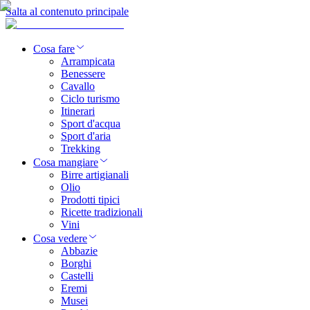
Salta al contenuto principale
Cosa fare
Arrampicata
Benessere
Cavallo
Ciclo turismo
Itinerari
Sport d'acqua
Sport d'aria
Trekking
Cosa mangiare
Birre artigianali
Olio
Prodotti tipici
Ricette tradizionali
Vini
Cosa vedere
Abbazie
Borghi
Castelli
Eremi
Musei