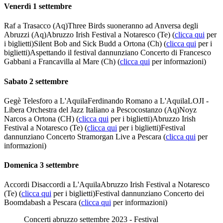
Venerdì 1 settembre
Raf a Trasacco (Aq)Three Birds suoneranno ad Anversa degli
Abruzzi (Aq)Abruzzo Irish Festival a Notaresco (Te) (
clicca qui
per
i biglietti)Silent Bob and Sick Budd a Ortona (Ch) (
clicca qui
per i
biglietti)Aspettando il festival dannunziano Concerto di Francesco
Gabbani a Francavilla al Mare (Ch) (
clicca qui
per informazioni)
Sabato 2 settembre
Gegè Telesforo a L'AquilaFerdinando Romano a L'AquilaLOJI -
Libera Orchestra del Jazz Italiano a Pescocostanzo (Aq)Noyz
Narcos a Ortona (CH) (
clicca qui
per i biglietti)Abruzzo Irish
Festival a Notaresco (Te) (
clicca qui
per i biglietti)Festival
dannunziano Concerto Stramorgan Live a Pescara (
clicca qui
per
informazioni)
Domenica 3 settembre
Accordi Disaccordi a L'AquilaAbruzzo Irish Festival a Notaresco
(Te) (
clicca qui
per i biglietti)Festival dannunziano Concerto dei
Boomdabash a Pescara (
clicca qui
per informazioni)
Concerti abruzzo settembre 2023 - Festival