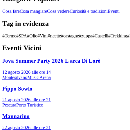
Cosa fare
Cosa mangiare
Cosa vedere
Curiosità e tradizioni
Eventi
Tag in evidenza
#
Terme
#
SPA
#
Olio
#
Vini
#
ricette
#
castagne
#
zuppa
#
Castelli
#
Trekking
#
Eventi Vicini
Jova Summer Party 2026 L arca Di Lorè
12 agosto 2026 alle ore 14
Montesilvano
Music Arena
Pippo Sowlo
21 agosto 2026 alle ore 21
Pescara
Porto Turistico
Mannarino
22 agosto 2026 alle ore 21