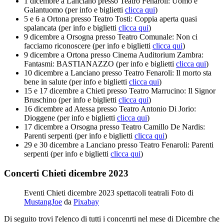
1 dicembre a Lanciano presso Teatro Fenaroli: Uomo e
Galantuomo (per info e biglietti
clicca qui
)
5 e 6 a Ortona presso Teatro Tosti: Coppia aperta quasi
spalancata (per info e biglietti
clicca qui
)
9 dicembre a Orsogna presso Teatro Comunale: Non ci
facciamo riconoscere (per info e biglietti
clicca qui
)
9 dicembre a Ortona presso Cinema Auditorium Zambra:
Fantasmi: BASTIANAZZO (per info e biglietti
clicca qui
)
10 dicembre a Lanciano presso Teatro Fenaroli: Il morto sta
bene in salute (per info e biglietti
clicca qui
)
15 e 17 dicembre a Chieti presso Teatro Marrucino: Il Signor
Bruschino (per info e biglietti
clicca qui
)
16 dicembre ad Atessa presso Teatro Antonio Di Jorio:
Dioggene (per info e biglietti
clicca qui
)
17 dicembre a Orsogna presso Teatro Camillo De Nardis:
Parenti serpenti (per info e biglietti
clicca qui
)
29 e 30 dicembre a Lanciano presso Teatro Fenaroli: Parenti
serpenti (per info e biglietti
clicca qui
)
Concerti Chieti dicembre 2023
Eventi Chieti dicembre 2023 spettacoli teatrali Foto di
MustangJoe
da
Pixabay
Di seguito trovi l'elenco di tutti i concenrti nel mese di Dicembre che