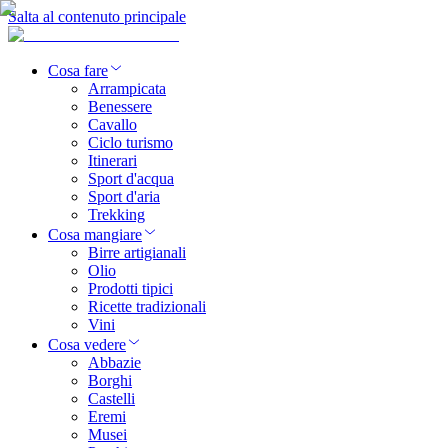
Salta al contenuto principale
Cosa fare
Arrampicata
Benessere
Cavallo
Ciclo turismo
Itinerari
Sport d'acqua
Sport d'aria
Trekking
Cosa mangiare
Birre artigianali
Olio
Prodotti tipici
Ricette tradizionali
Vini
Cosa vedere
Abbazie
Borghi
Castelli
Eremi
Musei