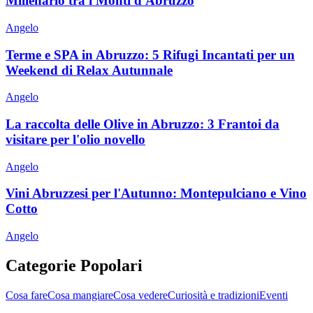
Millenario tra i Monti d'Abruzzo
Angelo
Terme e SPA in Abruzzo: 5 Rifugi Incantati per un
Weekend di Relax Autunnale
Angelo
La raccolta delle Olive in Abruzzo: 3 Frantoi da
visitare per l'olio novello
Angelo
Vini Abruzzesi per l'Autunno: Montepulciano e Vino
Cotto
Angelo
Categorie Popolari
Cosa fare
Cosa mangiare
Cosa vedere
Curiosità e tradizioni
Eventi