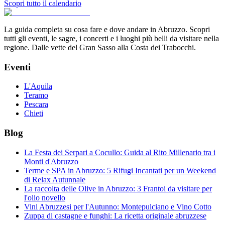
Scopri tutto il calendario
La guida completa su cosa fare e dove andare in Abruzzo. Scopri
tutti gli eventi, le sagre, i concerti e i luoghi più belli da visitare nella
regione. Dalle vette del Gran Sasso alla Costa dei Trabocchi.
Eventi
L'Aquila
Teramo
Pescara
Chieti
Blog
La Festa dei Serpari a Cocullo: Guida al Rito Millenario tra i
Monti d'Abruzzo
Terme e SPA in Abruzzo: 5 Rifugi Incantati per un Weekend
di Relax Autunnale
La raccolta delle Olive in Abruzzo: 3 Frantoi da visitare per
l'olio novello
Vini Abruzzesi per l'Autunno: Montepulciano e Vino Cotto
Zuppa di castagne e funghi: La ricetta originale abruzzese