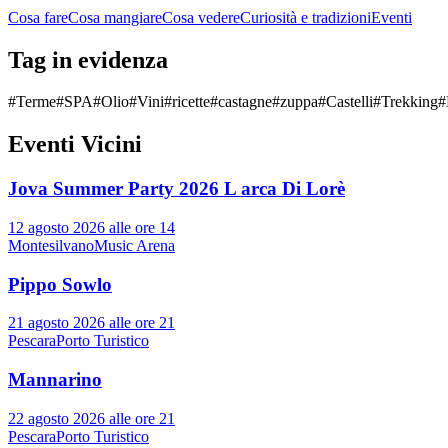
Cosa fare
Cosa mangiare
Cosa vedere
Curiosità e tradizioni
Eventi
Tag in evidenza
#
Terme
#
SPA
#
Olio
#
Vini
#
ricette
#
castagne
#
zuppa
#
Castelli
#
Trekking
#
Eventi Vicini
Jova Summer Party 2026 L arca Di Lorè
12 agosto 2026 alle ore 14
Montesilvano
Music Arena
Pippo Sowlo
21 agosto 2026 alle ore 21
Pescara
Porto Turistico
Mannarino
22 agosto 2026 alle ore 21
Pescara
Porto Turistico