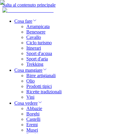
Salta al contenuto principale
Cosa fare
Arrampicata
Benessere
Cavallo
Ciclo turismo
Itinerari
Sport d'acqua
Sport d'aria
Trekking
Cosa mangiare
Birre artigianali
Olio
Prodotti tipici
Ricette tradizionali
Vini
Cosa vedere
Abbazie
Borghi
Castelli
Eremi
Musei