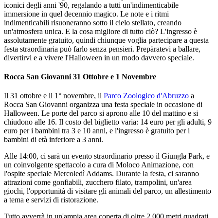
iconici degli anni '90, regalando a tutti un'indimenticabile
immersione in quel decennio magico. Le note e i ritmi
indimenticabili risuoneranno sotto il cielo stellato, creando
un'atmosfera unica. E la cosa migliore di tutto ciò? L'ingresso è
assolutamente gratuito, quindi chiunque voglia partecipare a questa
festa straordinaria può farlo senza pensieri. Prepàratevi a ballare,
divertirvi e a vivere l'Halloween in un modo davvero speciale.
Rocca San Giovanni 31 Ottobre e 1 Novembre
Il 31 ottobre e il 1° novembre, il
Parco Zoologico d'Abruzzo
a
Rocca San Giovanni organizza una festa speciale in occasione di
Halloween. Le porte del parco si aprono alle 10 del mattino e si
chiudono alle 16. Il costo del biglietto varia: 14 euro per gli adulti, 9
euro per i bambini tra 3 e 10 anni, e l'ingresso è gratuito per i
bambini di età inferiore a 3 anni.
Alle 14:00, ci sarà un evento straordinario presso il Giungla Park, e
un coinvolgente spettacolo a cura di Moloco Animazione, con
l'ospite speciale Mercoledì Addams. Durante la festa, ci saranno
attrazioni come gonfiabili, zucchero filato, trampolini, un'area
giochi, l'opportunità di visitare gli animali del parco, un allestimento
a tema e servizi di ristorazione.
Tutto avverrà in un'ampia area coperta di oltre 2.000 metri quadrati.