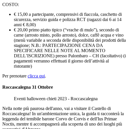
COSTO:
€ 15,00 a partecipante, comprensivi di fiaccola, caschetto di
sicurezza, servizio guida e polizza RCT (ragazzi dai 6 ai 14
anni € 8,00)
€ 20,00 primo piatto tipico (“vrache di mulo”), secondo di
carne (arrosto misto, pollo arrosto), dolce, caffè acqua e vino
(menù variabile a seconda delle disponibilità dei prodotti della
stagione; N.B.: PARTECIPAZIONE CENA DA
SPECIFICARE NELLE NOTE AL MOMENTO
DELL’ISCRIZIONE) presso Palombaro – CH (facoltativo) (i
pagamenti verranno effettuati il giorno dell’attività al
ristorante)
Per prenotare
clicca qui
.
Roccascalegna 31 Ottobre
Eventi halloween chieti 2023 - Roccascalegna
Nella notte più paurosa dell'anno, vai a visitare il Castello di
Roccascalegna! In un'ambientazione unica, la guida ti racconterà la
leggenda del temibile barone Corvo de Corvis e dell'Ius Primae
Noctis, mentre ti accompagnerà alla scoperta di uno dei luoghi più