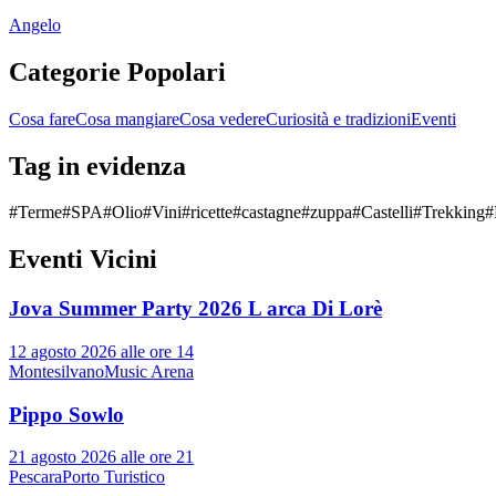
Angelo
Categorie Popolari
Cosa fare
Cosa mangiare
Cosa vedere
Curiosità e tradizioni
Eventi
Tag in evidenza
#
Terme
#
SPA
#
Olio
#
Vini
#
ricette
#
castagne
#
zuppa
#
Castelli
#
Trekking
#
Eventi Vicini
Jova Summer Party 2026 L arca Di Lorè
12 agosto 2026 alle ore 14
Montesilvano
Music Arena
Pippo Sowlo
21 agosto 2026 alle ore 21
Pescara
Porto Turistico