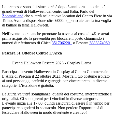
Le premesse sono altissime perchè dopo 3 anni torna uno dei più
grandi eventi di Halloween del centro sud Italia. Parlo del
Zoombieland
che si terrà nella nuova location del Centro Fiere in via
Tirino. Avrai a disposizione oltre 6000mq per scatenare la tua voglia
di ballare in tema Halloween.
Nell'evento potrai anche prenotare la navetta al costo di 4€ se avrai
prima acquistato la prevendita per bloccare il posto chiamando i
numeri di riferimento di Chieti
3517062201
o Pescara
3883874969
.
Pescara 31 Ottobre Centro L'Arca
Eventi Halloween Pescara 2023 - Cosplay L'arca
Partecipa all'evento Halloween in Cosplay al Centro Commerciale
L’Arca di Pescara il 22 ottobre 2023. Mostra il tuo costume ispirato
ai tuoi personaggi preferiti e gareggia per vincere premi in diverse
categorie. L'iscrizione è gratuita.
La giuria valuterà somiglianza, qualità del costume, interpretazione e
originalità. Ci sono premi per i vincitori in diverse categorie.
L'evento inizia alle 17:00, quindi assicurati di essere lì in tempo per
partecipare o goderti lo spettacolo. Non perdere l'opportunità di
festeggiare Halloween in modo divertente e creativo!