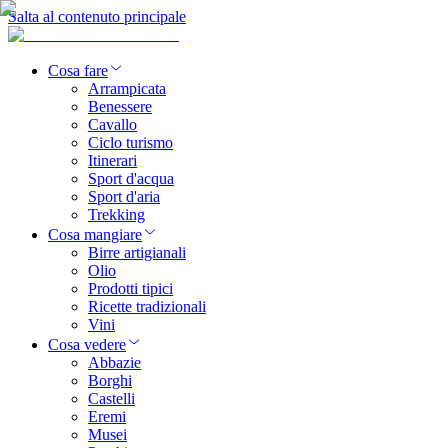
Salta al contenuto principale
Cosa fare
Arrampicata
Benessere
Cavallo
Ciclo turismo
Itinerari
Sport d'acqua
Sport d'aria
Trekking
Cosa mangiare
Birre artigianali
Olio
Prodotti tipici
Ricette tradizionali
Vini
Cosa vedere
Abbazie
Borghi
Castelli
Eremi
Musei