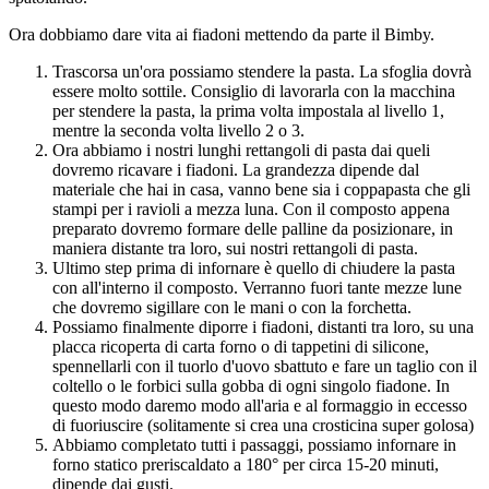
Ora dobbiamo dare vita ai fiadoni mettendo da parte il Bimby.
Trascorsa un'ora possiamo stendere la pasta. La sfoglia dovrà
essere molto sottile. Consiglio di lavorarla con la macchina
per stendere la pasta, la prima volta impostala al livello 1,
mentre la seconda volta livello 2 o 3.
Ora abbiamo i nostri lunghi rettangoli di pasta dai queli
dovremo ricavare i fiadoni. La grandezza dipende dal
materiale che hai in casa, vanno bene sia i coppapasta che gli
stampi per i ravioli a mezza luna. Con il composto appena
preparato dovremo formare delle palline da posizionare, in
maniera distante tra loro, sui nostri rettangoli di pasta.
Ultimo step prima di infornare è quello di chiudere la pasta
con all'interno il composto. Verranno fuori tante mezze lune
che dovremo sigillare con le mani o con la forchetta.
Possiamo finalmente diporre i fiadoni, distanti tra loro, su una
placca ricoperta di carta forno o di tappetini di silicone,
spennellarli con il tuorlo d'uovo sbattuto e fare un taglio con il
coltello o le forbici sulla gobba di ogni singolo fiadone. In
questo modo daremo modo all'aria e al formaggio in eccesso
di fuoriuscire (solitamente si crea una crosticina super golosa)
Abbiamo completato tutti i passaggi, possiamo infornare in
forno statico preriscaldato a 180° per circa 15-20 minuti,
dipende dai gusti.