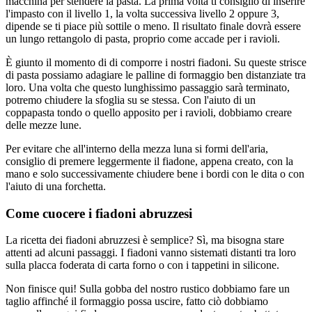
macchina per stendere la pasta. La prima volta ti consiglio di inserire
l'impasto con il livello 1, la volta successiva livello 2 oppure 3,
dipende se ti piace più sottile o meno. Il risultato finale dovrà essere
un lungo rettangolo di pasta, proprio come accade per i ravioli.
È giunto il momento di di comporre i nostri fiadoni. Su queste strisce
di pasta possiamo adagiare le palline di formaggio ben distanziate tra
loro. Una volta che questo lunghissimo passaggio sarà terminato,
potremo chiudere la sfoglia su se stessa. Con l'aiuto di un
coppapasta tondo o quello apposito per i ravioli, dobbiamo creare
delle mezze lune.
Per evitare che all'interno della mezza luna si formi dell'aria,
consiglio di premere leggermente il fiadone, appena creato, con la
mano e solo successivamente chiudere bene i bordi con le dita o con
l'aiuto di una forchetta.
Come cuocere i fiadoni abruzzesi
La ricetta dei fiadoni abruzzesi è semplice? Sì, ma bisogna stare
attenti ad alcuni passaggi. I fiadoni vanno sistemati distanti tra loro
sulla placca foderata di carta forno o con i tappetini in silicone.
Non finisce qui! Sulla gobba del nostro rustico dobbiamo fare un
taglio affinché il formaggio possa uscire, fatto ciò dobbiamo