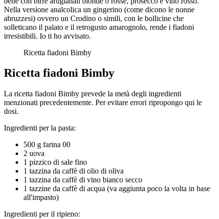
bene con birre artigianali bionde o rosse, prosecco e vino rosso.
Nella versione analcolica un gingerino (come dicono le nonne
abruzzesi) ovvero un Crodino o simili, con le bollicine che
solleticano il palato e il retrogusto amarognolo, rende i fiadoni
irresistibili. Io ti ho avvisato.
Ricetta fiadoni Bimby
Ricetta fiadoni Bimby
La ricetta fiadoni Bimby prevede la metà degli ingredienti
menzionati precedentemente. Per evitare errori ripropongo qui le
dosi.
Ingredienti per la pasta:
500 g farina 00
2 uova
1 pizzico di sale fino
1 tazzina da caffè di olio di oliva
1 tazzina da caffè di vino bianco secco
1 tazzine da caffè di acqua (va aggiunta poco la volta in base
all'impasto)
Ingredienti per il ripieno: