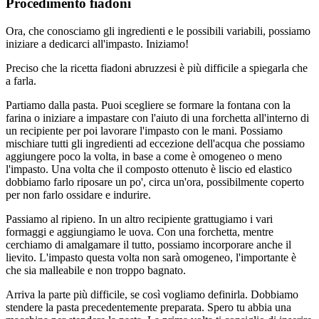
Procedimento fiadoni
Ora, che conosciamo gli ingredienti e le possibili variabili, possiamo
iniziare a dedicarci all'impasto. Iniziamo!
Preciso che la ricetta fiadoni abruzzesi è più difficile a spiegarla che
a farla.
Partiamo dalla pasta. Puoi scegliere se formare la fontana con la
farina o iniziare a impastare con l'aiuto di una forchetta all'interno di
un recipiente per poi lavorare l'impasto con le mani. Possiamo
mischiare tutti gli ingredienti ad eccezione dell'acqua che possiamo
aggiungere poco la volta, in base a come è omogeneo o meno
l'impasto. Una volta che il composto ottenuto è liscio ed elastico
dobbiamo farlo riposare un po', circa un'ora, possibilmente coperto
per non farlo ossidare e indurire.
Passiamo al ripieno. In un altro recipiente grattugiamo i vari
formaggi e aggiungiamo le uova. Con una forchetta, mentre
cerchiamo di amalgamare il tutto, possiamo incorporare anche il
lievito. L'impasto questa volta non sarà omogeneo, l'importante è
che sia malleabile e non troppo bagnato.
Arriva la parte più difficile, se così vogliamo definirla. Dobbiamo
stendere la pasta precedentemente preparata. Spero tu abbia una