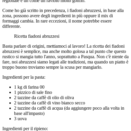
regionale è un come un raviolo molto gonfio.
Come ho già scritto in precedenza, i fiadoni abruzzesi, in base alla
zona, possono avere degli ingredienti in più oppure il mix di
formaggi cambia. In rare eccezioni, il nome potrebbe essere
differente.
Ricetta fiadoni abruzzesi
Basta parlare di origini, mettiamoci al lavoro! La ricetta dei fiadoni
abruzzesi è semplice, ma anche molto golosa a tal punto che questo
rustico si mangia tutto l'anno, soprattutto a Pasqua. Non c'è niente da
fare, noi abruzzesi siamo legati alle tradizioni, ma quando un piatto è
troppo buono troviamo sempre la scusa per mangiarlo.
Ingredienti per la pasta:
1 kg di farina 00
1 pizzico di sale fino
2 tazzine da caffè di olio di oliva
2 tazzine da caffè di vino bianco secco
2 tazzine da caffè di acqua (da aggiungere poco alla volta in
base all'impasto)
3 uova
Ingredienti per il ripieno: