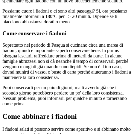
spennellare ogni fiadone con un uovo precedentemente sbattuto.
Possiamo cuore i fiadoni o ci sono altri passaggi? Sì, ora possiamo
finalmente infornarli a 180°C per 15-20 minuti. Dipende se ti
piacciono abbastanza dorati o meno.
Come conservare i fiadoni
Soprattutto nel periodo di Pasqua si cucinano circa una marea di
fiadoni, quindi è importante saperli conservare bene. In primis
bisogna lasciarli raffreddare prima di metterli da parte. In alcune
famiglie abruzzesi non si dà neanche il tempo di conservarli perché
vengono mangiati già quando sono tiepidi. Se non è il tuo caso,
dovrai munirti di vassoi o buste di carta perché aiuteranno i fiadoni a
mantenere la loro consistenza.
Puoi conservarli per un paio di giorni, ma ti avverto già che il
secondo giorno potrebbero perdere un po' della loro consistenza.
Nessun problema, puoi infornarli per qualche minuto e torneranno
come prima.
Come abbinare i fiadoni
I fiadoni salati si possono servire come aperitivo e si abbinano molto