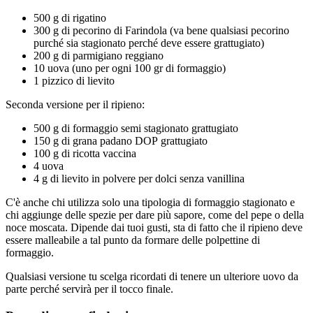
500 g di rigatino
300 g di pecorino di Farindola (va bene qualsiasi pecorino
purché sia stagionato perché deve essere grattugiato)
200 g di parmigiano reggiano
10 uova (uno per ogni 100 gr di formaggio)
1 pizzico di lievito
Seconda versione per il ripieno:
500 g di formaggio semi stagionato grattugiato
150 g di grana padano DOP grattugiato
100 g di ricotta vaccina
4 uova
4 g di lievito in polvere per dolci senza vanillina
C'è anche chi utilizza solo una tipologia di formaggio stagionato e
chi aggiunge delle spezie per dare più sapore, come del pepe o della
noce moscata. Dipende dai tuoi gusti, sta di fatto che il ripieno deve
essere malleabile a tal punto da formare delle polpettine di
formaggio.
Qualsiasi versione tu scelga ricordati di tenere un ulteriore uovo da
parte perché servirà per il tocco finale.