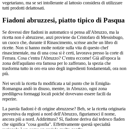
vegetariano, ma se sei intollerante al lattosio considera di utilizzare
tutti prodotti delattosati.
Fiadoni abruzzesi, piatto tipico di Pasqua
Se dovessi dire fiadoni in automatico si pensa all'Abruzzo, ma la
ricetta non è abruzzese, anzi proviene da Cristofaro di Messisbugo,
un cuoco che, durante il Rinascimento, scrisse anche un libro di
ricette. Non si hanno molte notizie sulla vita di questo chef
rinascimentale, ma di una cosa si è certi, lavorava presso la corte di
Ferrara. Cosa c'entra l'Abruzzo? C'entra eccome! Già all'epoca la
zona dell'aquilano era famosa per lo zafferano, la spezia che
trasforma tutto in oro era uno degli ingredienti fondamentali, ora non
più.
Nei secoli la ricetta fu modificata a tal punto che in Emiglia-
Romangna andò in disuso, mentre, in Abruzzo, ogni zona
prediligeva formaggi locali poiché dovevano essere facili da
reperire.
La parola fiadoni è di origine abruzzese? Beh, se la ricetta originaria
proveniva da regioni a nord dell'Abruzzo, figuriamoci il nome,
ancora più a nord. Addirittura? Sì, fiadone deriva dal tedesco fladen
che significa "cosa gonfia". Effettivamente questà specialità