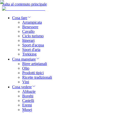
Salta al contenuto principale
Cosa fare
Arrampicata
Benessere
Cavallo
Ciclo turismo
Itinerari
Sport d'acqua
Sport d'aria
Trekking
Cosa mangiare
Birre artigianali
Olio
Prodotti tipici
Ricette tradizionali
Vini
Cosa vedere
Abbazie
Borghi
Castelli
Eremi
Musei